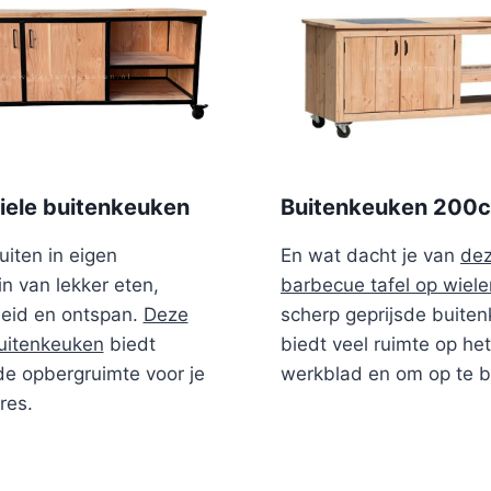
riele buitenkeuken
Buitenkeuken 200
uiten in eigen
En wat dacht je van
de
in van lekker eten,
barbecue tafel op wiele
heid en ontspan.
Deze
scherp geprijsde buite
uitenkeuken
biedt
biedt veel ruimte op het
e opbergruimte voor je
werkblad en om op te b
res.