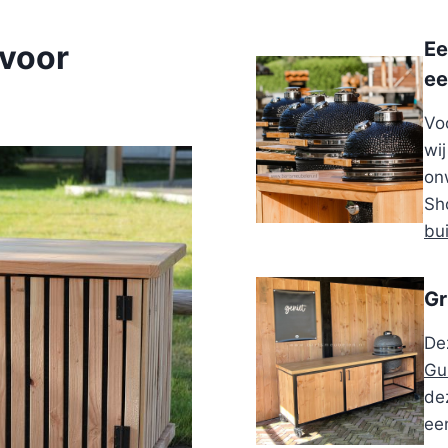
Ee
 voor
ee
Vo
wi
on
Sh
bu
Gr
De
Gu
dez
ee