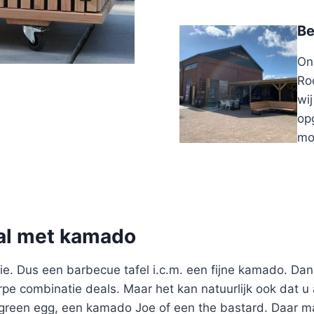
Be
On
Ro
wi
opg
mo
aal met kamado
e. Dus een barbecue tafel i.c.m. een fijne kamado. Dan
pe combinatie deals. Maar het kan natuurlijk ook dat u a
reen egg, een kamado Joe of een the bastard. Daar ma