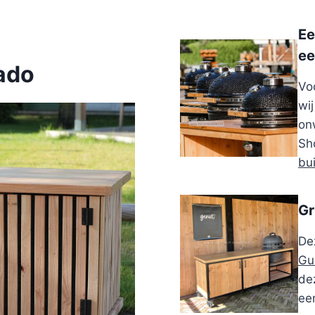
Ee
ee
ado
Vo
wi
on
Sh
bu
Gr
De
Gu
dez
ee