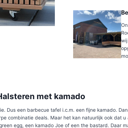
Be
On
Ro
wi
opg
mo
 Halsteren met kamado
e. Dus een barbecue tafel i.c.m. een fijne kamado. Dan
pe combinatie deals. Maar het kan natuurlijk ook dat u a
reen egg, een kamado Joe of een the bastard. Daar ma