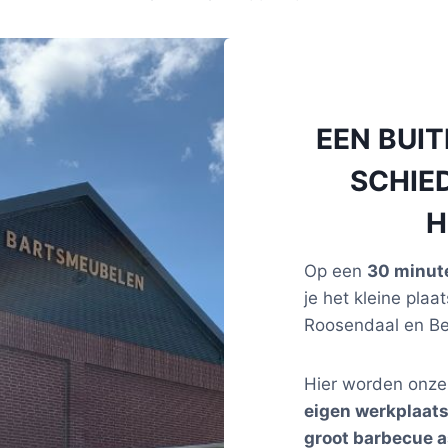
EEN BUI
SCHIE
H
Op een
30 minute
je het kleine plaat
Roosendaal en B
Hier worden onz
eigen werkplaat
groot barbecue a