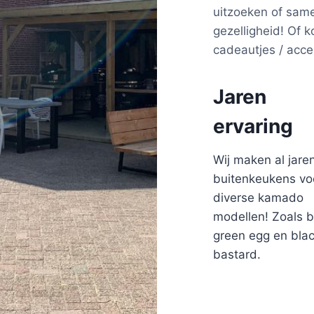
uitzoeken of sam
gezelligheid! Of 
cadeautjes / acce
Jaren
ervaring
Wij maken al jare
buitenkeukens vo
diverse kamado
modellen! Zoals b
green egg en bla
bastard.