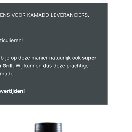
UKENS VOOR KAMADO LEVERANCIERS.
iculieren!
b je op deze manier natuurlijk ook
super
 Grill
. Wij kunnen dus deze prachtige
amado.
evertijden!