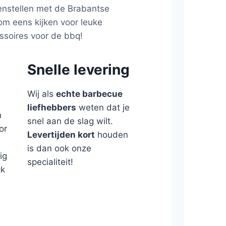
enstellen met de Brabantse
kom eens kijken voor leuke
ssoires voor de bbq!
Snelle levering
Wij als
echte barbecue
liefhebbers
weten dat je
n
snel aan de slag wilt.
or
Levertijden kort
houden
is dan ook onze
ig
specialiteit!
ck