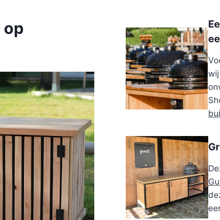
Ee
 op
ee
Vo
wi
on
Sh
bu
Gr
De
Gu
dez
ee