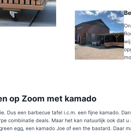
Be
On
Ro
wi
opg
mo
gen op Zoom met kamado
e. Dus een barbecue tafel i.c.m. een fijne kamado. Dan
pe combinatie deals. Maar het kan natuurlijk ook dat u a
reen egg, een kamado Joe of een the bastard. Daar ma