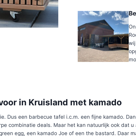
Be
On
Ro
wi
opg
mo
voor in Kruisland met kamado
e. Dus een barbecue tafel i.c.m. een fijne kamado. Dan
pe combinatie deals. Maar het kan natuurlijk ook dat u a
reen egg, een kamado Joe of een the bastard. Daar ma