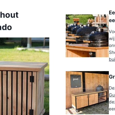
Ee
rhout
ee
ado
Vo
wi
on
Sh
bu
Gr
De
Gu
dez
ee