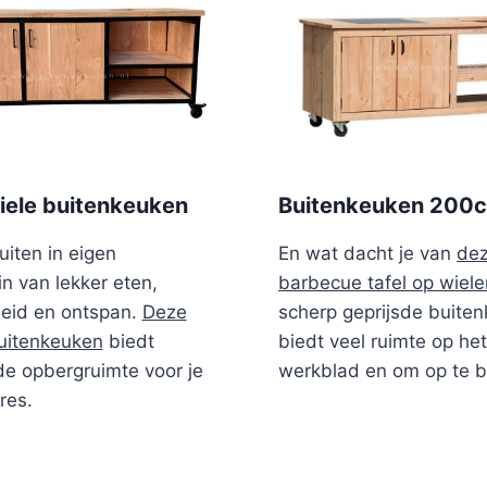
riele buitenkeuken
Buitenkeuken 200
uiten in eigen
En wat dacht je van
de
in van lekker eten,
barbecue tafel op wiele
heid en ontspan.
Deze
scherp geprijsde buite
uitenkeuken
biedt
biedt veel ruimte op het
e opbergruimte voor je
werkblad en om op te b
res.