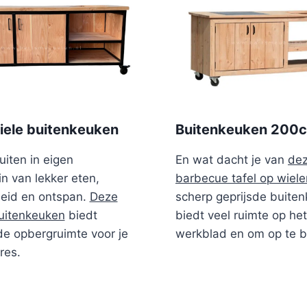
riele buitenkeuken
Buitenkeuken 200
uiten in eigen
En wat dacht je van
de
in van lekker eten,
barbecue tafel op wiele
heid en ontspan.
Deze
scherp geprijsde buite
uitenkeuken
biedt
biedt veel ruimte op het
e opbergruimte voor je
werkblad en om op te b
res.