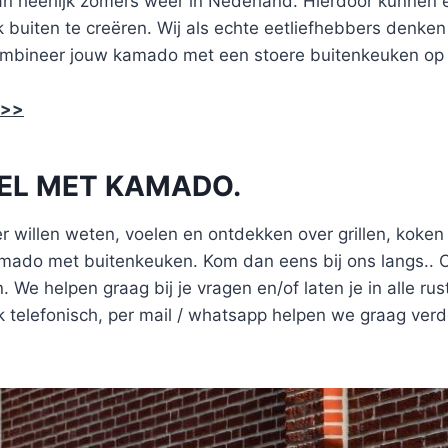
n heerlijk zomers weer in Nederland. Hierdoor kunnen 
k buiten te creëren. Wij als echte eetliefhebbers denk
ombineer jouw kamado met een stoere buitenkeuken op 
 >>
EL MET KAMADO.
r willen weten, voelen en ontdekken over grillen, koke
ado met buitenkeuken. Kom dan eens bij ons langs.. O
 We helpen graag bij je vragen en/of laten je in alle rus
k telefonisch, per mail / whatsapp helpen we graag verd