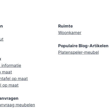
en
Ruimte
Woonkamer
ut
Populaire Blog-Artikelen
Platenspeler-meubel
k
informatie
p maat
tafel op maat
l op maat
aanvragen
aanvraag meubelen