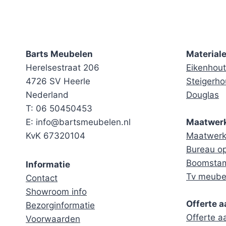
Barts Meubelen
Material
Herelsestraat 206
Eikenhout
4726 SV Heerle
Steigerho
Nederland
Douglas
T: 06 50450453
E: info@bartsmeubelen.nl
Maatwer
KvK 67320104
Maatwerk 
Bureau o
Boomstam
Informatie
Tv meube
Contact
Showroom info
Offerte 
Bezorginformatie
Offerte 
Voorwaarden