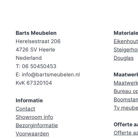
Barts Meubelen
Material
Herelsestraat 206
Eikenhout
4726 SV Heerle
Steigerho
Nederland
Douglas
T: 06 50450453
E: info@bartsmeubelen.nl
Maatwer
KvK 67320104
Maatwerk 
Bureau o
Boomstam
Informatie
Tv meube
Contact
Showroom info
Offerte 
Bezorginformatie
Offerte 
Voorwaarden