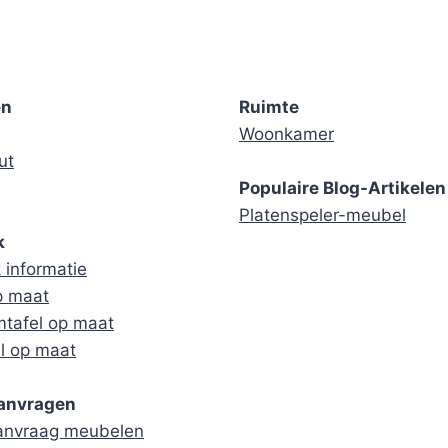
en
Ruimte
Woonkamer
ut
Populaire Blog-Artikelen
Platenspeler-meubel
k
informatie
p maat
tafel op maat
l op maat
aanvragen
aanvraag meubelen