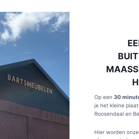
E
BUIT
MAASSL
H
Op een
30 minute
je het kleine plaat
Roosendaal en B
Hier worden onz