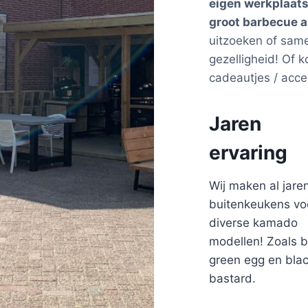
eigen werkplaat
groot barbecue a
uitzoeken of sam
gezelligheid! Of 
cadeautjes / acce
Jaren
ervaring
Wij maken al jare
buitenkeukens vo
diverse kamado
modellen! Zoals b
green egg en bla
bastard.