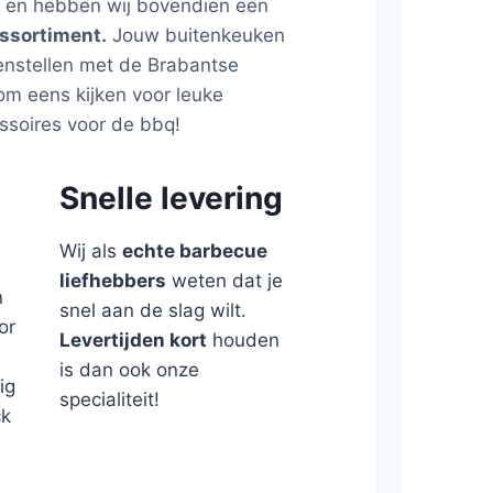
s
en hebben wij bovendien een
ssortiment.
Jouw buitenkeuken
enstellen met de Brabantse
kom eens kijken voor leuke
ssoires voor de bbq!
Snelle levering
Wij als
echte barbecue
liefhebbers
weten dat je
n
snel aan de slag wilt.
or
Levertijden kort
houden
is dan ook onze
ig
specialiteit!
ck