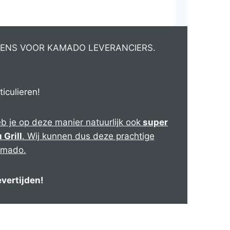
UKENS VOOR KAMADO LEVERANCIERS.
iculieren!
b je op deze manier natuurlijk ook
super
 Grill
. Wij kunnen dus deze prachtige
amado.
evertijden!