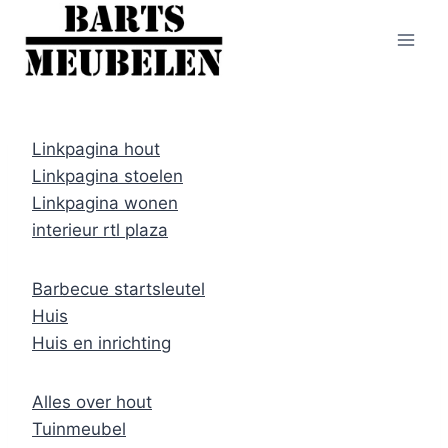
Doorgaan
naar
inhoud
Linkpagina hout
Linkpagina stoelen
Linkpagina wonen
interieur rtl plaza
Barbecue startsleutel
Huis
Huis en inrichting
Alles over hout
Tuinmeubel