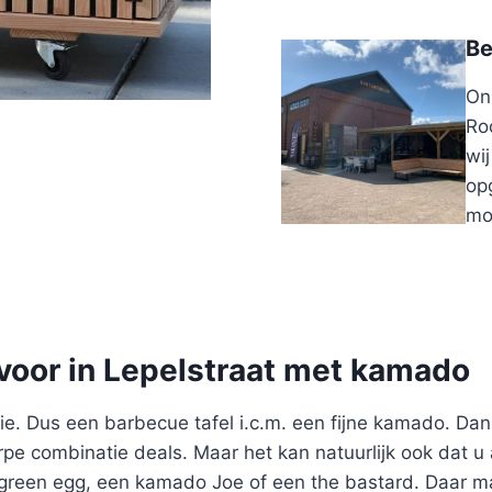
Be
On
Ro
wi
opg
mo
voor in Lepelstraat met kamado
e. Dus een barbecue tafel i.c.m. een fijne kamado. Dan
pe combinatie deals. Maar het kan natuurlijk ook dat u a
reen egg, een kamado Joe of een the bastard. Daar ma