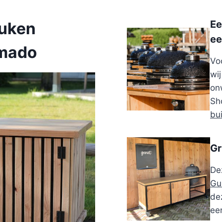
Ee
euken
ee
amado
Vo
wi
on
Sh
bu
Gr
De
Gu
dez
ee