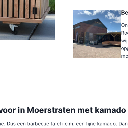
Be
On
Ro
wi
opg
mo
 voor in Moerstraten met kamado
e. Dus een barbecue tafel i.c.m. een fijne kamado. Dan