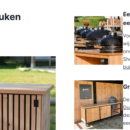
Ee
euken
ee
Vo
wi
on
Sh
bu
Gr
De
Gu
dez
ee