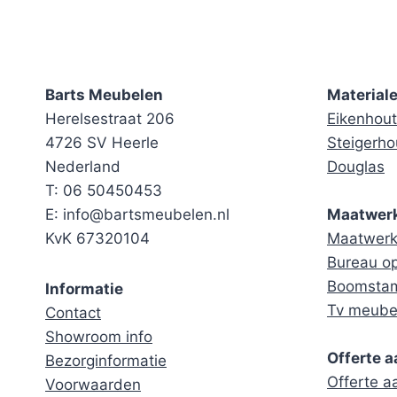
Barts Meubelen
Material
Herelsestraat 206
Eikenhout
4726 SV Heerle
Steigerho
Nederland
Douglas
T: 06 50450453
E: info@bartsmeubelen.nl
Maatwer
KvK 67320104
Maatwerk 
Bureau o
Boomstam
Informatie
Tv meube
Contact
Showroom info
Offerte 
Bezorginformatie
Offerte 
Voorwaarden