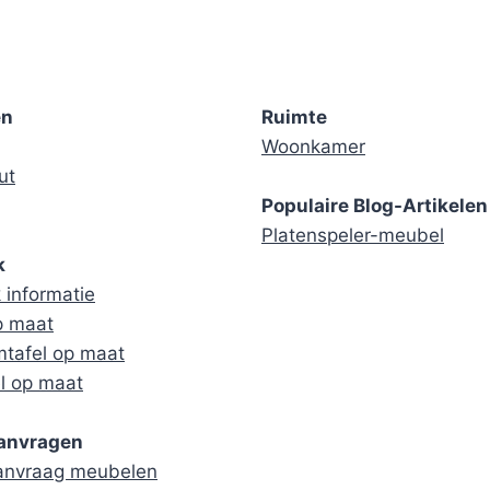
en
Ruimte
Woonkamer
ut
Populaire Blog-Artikelen
Platenspeler-meubel
k
informatie
p maat
tafel op maat
l op maat
aanvragen
aanvraag meubelen